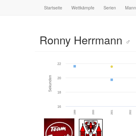
Startseite
Wettkämpfe
Serien
Mann
Ronny Herrmann
♂
22
Sekunden
20
18
16
2000
2002
1999
2001