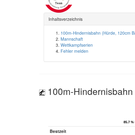
Inhaltsverzeichnis
100m-Hindernisbahn (Hürde, 120cm B
Mannschaft
Wettkampfserien
Fehler melden
100m-Hindernisbahn 
85.7 % 
85.7 % 
Bestzeit