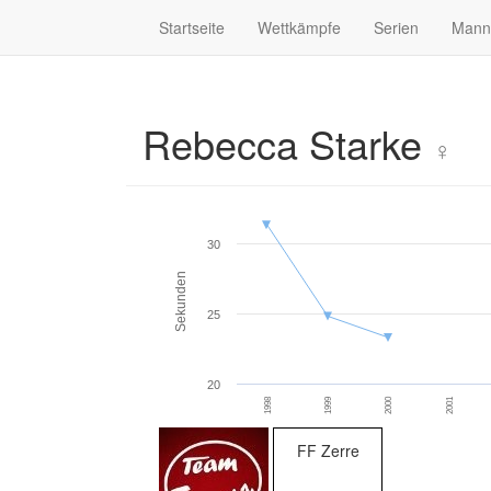
Startseite
Wettkämpfe
Serien
Mann
Rebecca Starke
♀
30
Sekunden
25
20
2000
2001
1998
1999
FF Zerre