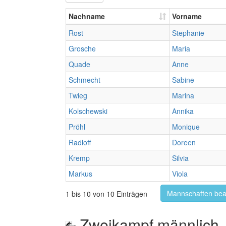
Nachname
Vorname
Rost
Stephanie
Grosche
Maria
Quade
Anne
Schmecht
Sabine
Twieg
Marina
Kolschewski
Annika
Pröhl
Monique
Radloff
Doreen
Kremp
Silvia
Markus
Viola
Mannschaften bea
1 bis 10 von 10 Einträgen
Zweikampf männlich