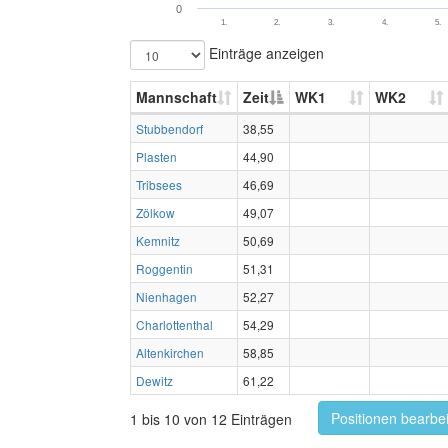
0
1.
2.
3.
4.
5.
Einträge anzeigen
Mannschaft
Zeit
WK1
WK2
Stubbendorf
38,55
Plasten
44,90
Tribsees
46,69
Zölkow
49,07
Kemnitz
50,69
Roggentin
51,31
Nienhagen
52,27
Charlottenthal
54,29
Altenkirchen
58,85
Dewitz
61,22
Positionen bearbe
1 bis 10 von 12 Einträgen