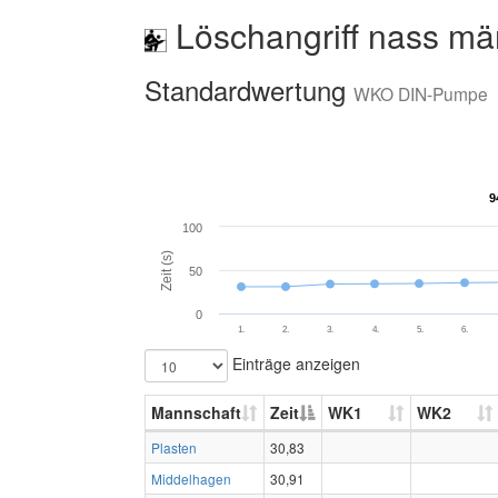
Löschangriff nass mä
Standardwertung
WKO DIN-Pumpe
9
9
100
Zeit (s)
50
0
1.
2.
3.
4.
5.
6.
Einträge anzeigen
Mannschaft
Zeit
WK1
WK2
Plasten
30,83
Middelhagen
30,91