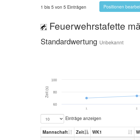
Positionen bearbe
1 bis 5 von 5 Einträgen
Feuerwehrstafette mä
Standardwertung
Unbekannt
100
Zeit (s)
80
60
1.
2.
Einträge anzeigen
Mannschaft
Zeit
WK1
W