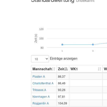
Unbekannt
120
Zeit (s)
100
80
1.
2.
Einträge anzeigen
Mannschaft
Zeit
WK1
W
Plasten A
86,37
Charlottenthal A
86,46
Tribsees A
93,26
Nienhagen A
97,81
Roggentin A
104,09