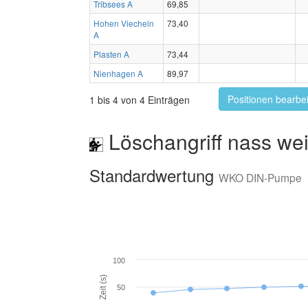
Tribsees A
69,85
Hohen Viecheln
73,40
A
Plasten A
73,44
Nienhagen A
89,97
Positionen bearbe
1 bis 4 von 4 Einträgen
Löschangriff nass wei
Standardwertung
WKO DIN-Pumpe
100
Zeit (s)
50