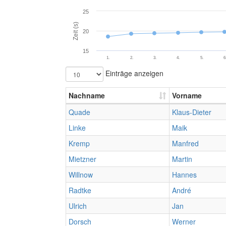
25
Zeit (s)
20
15
1.
2.
3.
4.
5.
6
Einträge anzeigen
Nachname
Vorname
Quade
Klaus-Dieter
Linke
Maik
Kremp
Manfred
Mietzner
Martin
Willnow
Hannes
Radtke
André
Ulrich
Jan
Dorsch
Werner