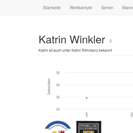
Startseite
Wettkämpfe
Serien
Mann
Katrin Winkler
♀
Katrin ist auch unter Katrin Röhrdanz bekannt
35
Sekunden
30
25
20
1999
200