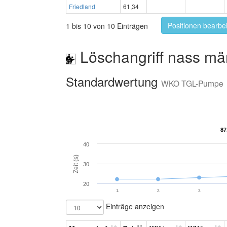
Friedland
61,34
Positionen bearbe
1 bis 10 von 10 Einträgen
Löschangriff nass mä
Standardwertung
WKO TGL-Pumpe
87
87
40
Zeit (s)
30
20
1.
2.
3.
Einträge anzeigen