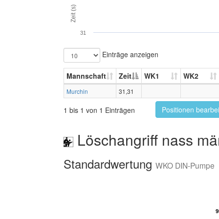
Zeit (s)
31
Einträge anzeigen
Mannschaft
Zeit
WK1
WK2
Murchin
31,31
Positionen bearbe
1 bis 1 von 1 Einträgen
Löschangriff nass mä
Standardwertung
WKO DIN-Pumpe
9
9