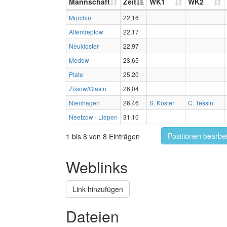
Mannschaft
Zeit
WK1
WK2
Murchin
22,16
Altentreptow
22,17
Neukloster
22,97
Medow
23,65
Plate
25,20
Züsow/Glasin
26,04
Nienhagen
26,46
S. Köster
C. Tessin
Neetzow - Liepen
31,10
Positionen bearbe
1 bis 8 von 8 Einträgen
Weblinks
Link hinzufügen
Dateien