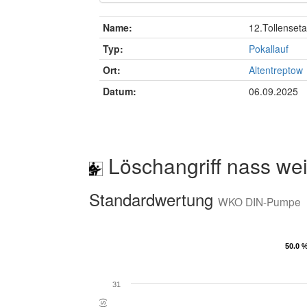
Name:
12.Tollenseta
Typ:
Pokallauf
Ort:
Altentreptow
Datum:
06.09.2025
Löschangriff nass wei
Standardwertung
WKO DIN-Pumpe
50.0 
50.0 
31