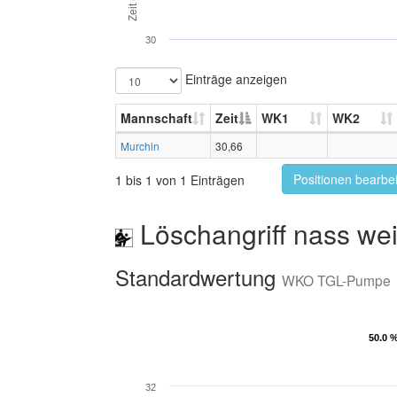
Zeit (s)
30
Einträge anzeigen
Mannschaft
Zeit
WK1
WK2
Murchin
30,66
Positionen bearbe
1 bis 1 von 1 Einträgen
Löschangriff nass wei
Standardwertung
WKO TGL-Pumpe
50.0 
50.0 
32