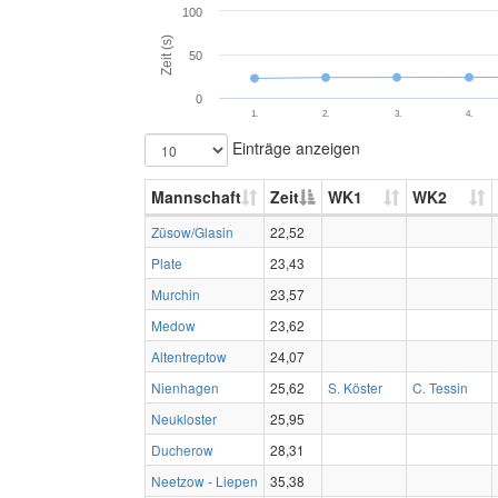
100
Zeit (s)
50
0
1.
2.
3.
4.
Einträge anzeigen
Mannschaft
Zeit
WK1
WK2
Züsow/Glasin
22,52
Plate
23,43
Murchin
23,57
Medow
23,62
Altentreptow
24,07
Nienhagen
25,62
S. Köster
C. Tessin
Neukloster
25,95
Ducherow
28,31
Neetzow - Liepen
35,38