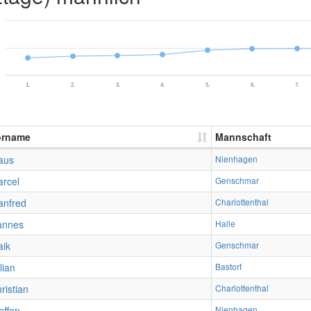
1.
2.
3.
4.
5.
6.
7.
orname
Mannschaft
aus
Nienhagen
rcel
Genschmar
anfred
Charlottenthal
annes
Halle
ik
Genschmar
lian
Bastorf
ristian
Charlottenthal
effen
Nienhagen