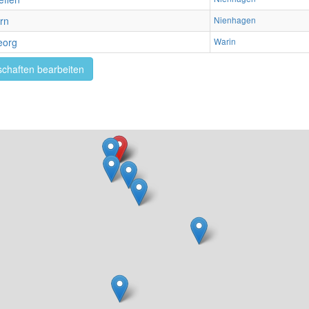
rn
Nienhagen
eorg
Warin
chaften bearbeiten