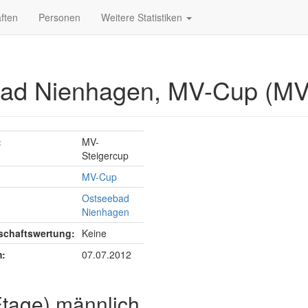
ften
Personen
Weitere Statistiken
bad Nienhagen, MV-Cup (MV
:
MV-
Steigercup
MV-Cup
Ostseebad
Nienhagen
chaftswertung:
Keine
:
07.07.2012
Etage) männlich