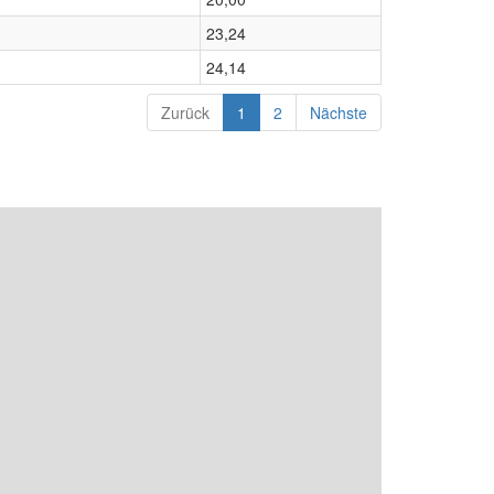
23,24
24,14
Zurück
1
2
Nächste