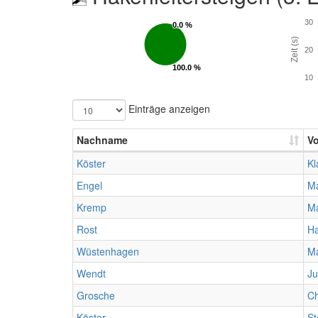
30
0.0 %
0.0 %
Zeit (s)
20
100.0 %
100.0 %
10
Einträge anzeigen
Nachname
V
Köster
Kl
Engel
Ma
Kremp
M
Rost
H
Wüstenhagen
Ma
Wendt
Ju
Grosche
Ch
Köster
St