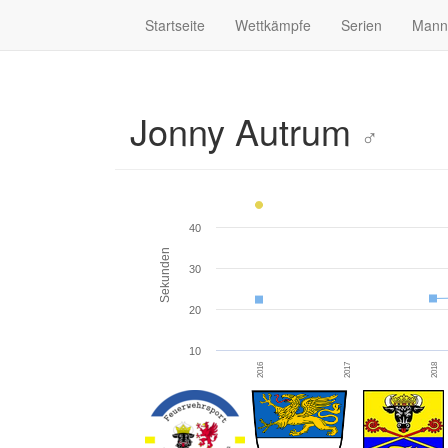
Startseite
Wettkämpfe
Serien
Mann
Jonny Autrum
♂
40
Sekunden
30
20
10
2016
2017
2018