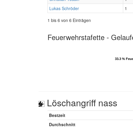
Lukas Schröder
1
1 bis 6 von 6 Einträgen
Feuerwehrstafette - Gelauf
33.3 % Feu
33.3 % Feu
Löschangriff nass
Bestzeit
Durchschnitt