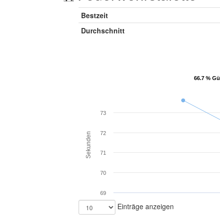
Bestzeit
Durchschnitt
66.7 % Gü
66.7 % Gü
73
72
Sekunden
71
70
69
Einträge anzeigen