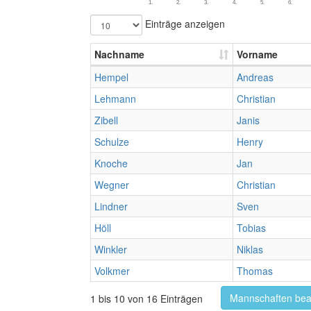
1.
2.
3.
4.
5.
6.
Einträge anzeigen
Nachname
Vorname
Hempel
Andreas
Lehmann
Christian
Zibell
Janis
Schulze
Henry
Knoche
Jan
Wegner
Christian
Lindner
Sven
Höll
Tobias
Winkler
Niklas
Volkmer
Thomas
Mannschaften bea
1 bis 10 von 16 Einträgen