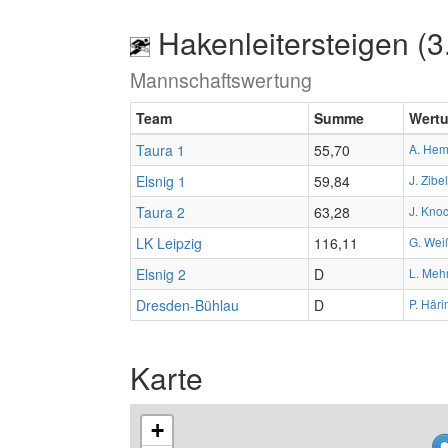
Hakenleitersteigen (3
Mannschaftswertung
Team
Summe
Wert
Taura 1
55,70
A. Hem
Elsnig 1
59,84
J. Zibel
Taura 2
63,28
J. Kno
LK Leipzig
116,11
G. Wei
Elsnig 2
D
L. Meh
Dresden-Bühlau
D
P. Häri
Karte
+