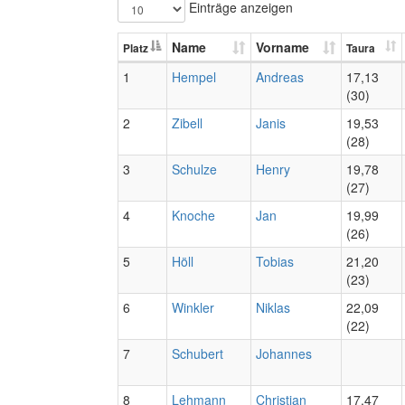
Einträge anzeigen
Name
Vorname
Platz
Taura
1
Hempel
Andreas
17,13
(30)
2
Zibell
Janis
19,53
(28)
3
Schulze
Henry
19,78
(27)
4
Knoche
Jan
19,99
(26)
5
Höll
Tobias
21,20
(23)
6
Winkler
Niklas
22,09
(22)
7
Schubert
Johannes
8
Lehmann
Christian
17,47