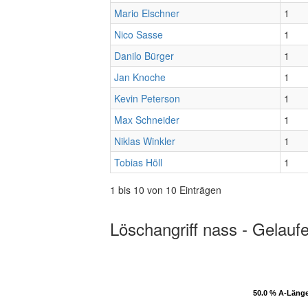
Mario Elschner
1
Nico Sasse
1
Danilo Bürger
1
Jan Knoche
1
Kevin Peterson
1
Max Schneider
1
Niklas Winkler
1
Tobias Höll
1
1 bis 10 von 10 Einträgen
Löschangriff nass - Gelauf
50.0 % A-Läng
50.0 % A-Läng