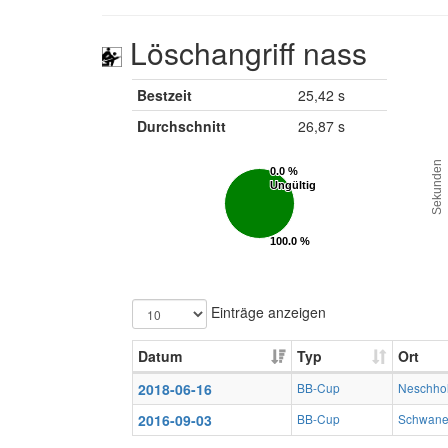
Löschangriff nass
Bestzeit
25,42 s
Durchschnitt
26,87 s
Sekunden
0.0 %
0.0 %
Ungültig
Ungültig
100.0 %
100.0 %
Gültig
Gültig
Einträge anzeigen
Datum
Typ
Ort
2018-06-16
BB-Cup
Neschho
2016-09-03
BB-Cup
Schwane