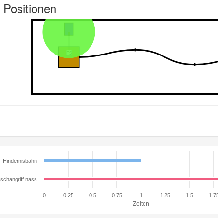
 Positionen
Hindernisbahn
schangriff nass
0
0.25
0.5
0.75
1
1.25
1.5
1.7
Zeiten