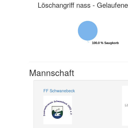
Löschangriff nass - Gelaufene
100.0 % Saugkorb
100.0 % Saugkorb
Mannschaft
FF Schwanebeck
Lö