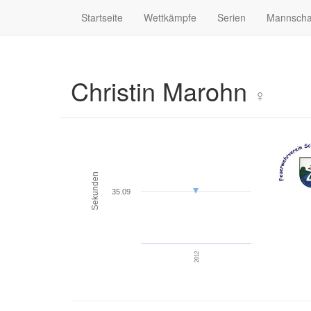
Startseite
Wettkämpfe
Serien
Mannscha
Christin Marohn
♀
Sekunden
35.09
2012