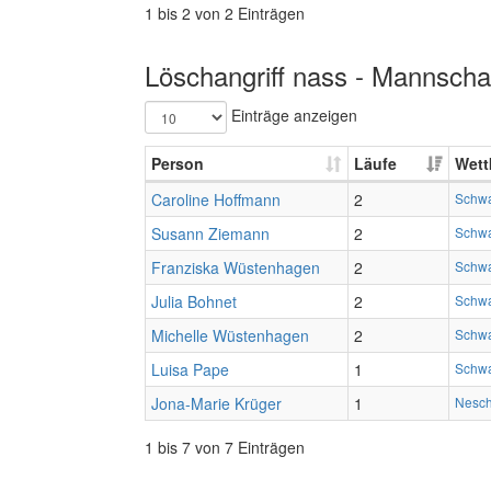
1 bis 2 von 2 Einträgen
Löschangriff nass - Mannschaf
Einträge anzeigen
Person
Läufe
Wett
Caroline Hoffmann
2
Schwa
Susann Ziemann
2
Schwa
Franziska Wüstenhagen
2
Schwa
Julia Bohnet
2
Schwa
Michelle Wüstenhagen
2
Schwa
Luisa Pape
1
Schwa
Jona-Marie Krüger
1
Nesch
1 bis 7 von 7 Einträgen