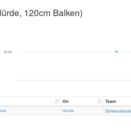
ürde, 120cm Balken)
35.09
Ort
Team
heid
Görzke
Schwanebeck