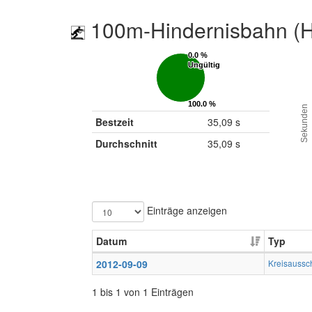
100m-Hindernisbahn (H
0.0 %
0.0 %
Ungültig
Ungültig
100.0 %
100.0 %
Sekunden
Gültig
Gültig
Bestzeit
35,09 s
Durchschnitt
35,09 s
Einträge anzeigen
Datum
Typ
2012-09-09
Kreisaussc
1 bis 1 von 1 Einträgen