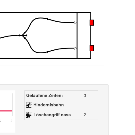
Gelaufene Zeiten:
3
Hindernisbahn
1
Löschangriff nass
2
5
2