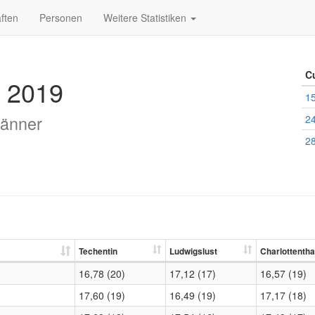
ften
Personen
Weitere Statistiken
C
 2019
15
Männer
24
28
Techentin
Ludwigslust
Charlottentha
16,78 (20)
17,12 (17)
16,57 (19)
17,60 (19)
16,49 (19)
17,17 (18)