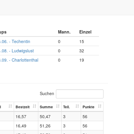
ups
Mann.
Einzel
.06. - Techentin
0
15
.08. - Ludwigslust
0
32
.09. - Charlottenthal
0
19
Suchen
l
Bestzeit
Summe
Teil.
Punkte
16,57
50,47
3
56
16,49
51,26
3
56