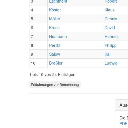
3
Eschment
Robert
4
Köster
Klaus
5
Möller
Dennis
6
Kruse
David
7
Neumann
Hannes
8
Perlitz
Philipp
9
Salow
Kai
10
Breßler
Ludwig
1 bis 10 von 24 Einträgen
Erläuterungen zur Berechnung
Aus
Die 
PDF