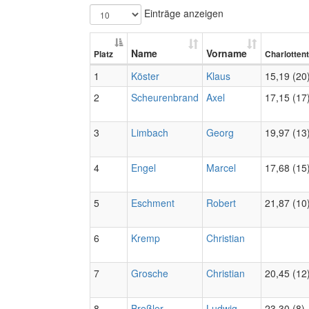
Einträge anzeigen
Name
Vorname
Platz
Charlottent
1
Köster
Klaus
15,19 (20
2
Scheurenbrand
Axel
17,15 (17
3
Limbach
Georg
19,97 (13
4
Engel
Marcel
17,68 (15
5
Eschment
Robert
21,87 (10
6
Kremp
Christian
7
Grosche
Christian
20,45 (12
8
Breßler
Ludwig
23,30 (8)