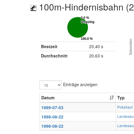
100m-Hindernisbahn (
0.0 %
0.0 %
Ungültig
Ungültig
100.0 %
100.0 %
Sekunden
Gültig
Gültig
Bestzeit
20,40 s
Durchschnitt
20,63 s
Einträge anzeigen
Datum
Typ
1999-07-03
Pokallauf
1998-08-22
Landesau
1998-08-22
Landesau