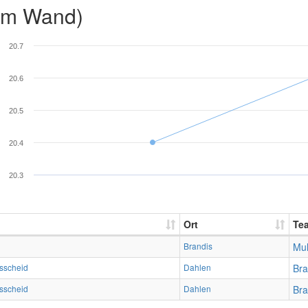
2m Wand)
20.7
20.6
20.5
20.4
20.3
Ort
Te
Brandis
Mul
sscheid
Dahlen
Bra
sscheid
Dahlen
Bra