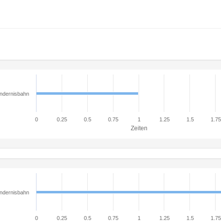
ndernisbahn
0
0.25
0.5
0.75
1
1.25
1.5
1.75
Zeiten
ndernisbahn
0
0.25
0.5
0.75
1
1.25
1.5
1.75