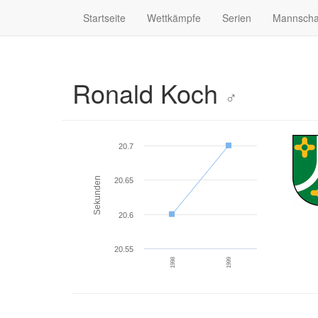
Startseite
Wettkämpfe
Serien
Mannscha
Ronald Koch
♂
20.7
Sekunden
20.65
20.6
20.55
1998
1999