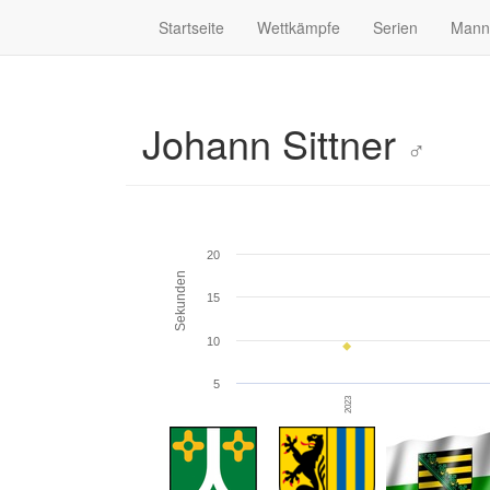
Startseite
Wettkämpfe
Serien
Mann
Johann Sittner
♂
20
Sekunden
15
10
5
2023