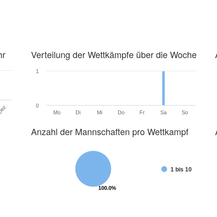
hr
Verteilung der Wettkämpfe über die Woche
1
0
Dez
Mo
Di
Mi
Do
Fr
Sa
So
Anzahl der Mannschaften pro Wettkampf
1 bis 10
100.0%
100.0%