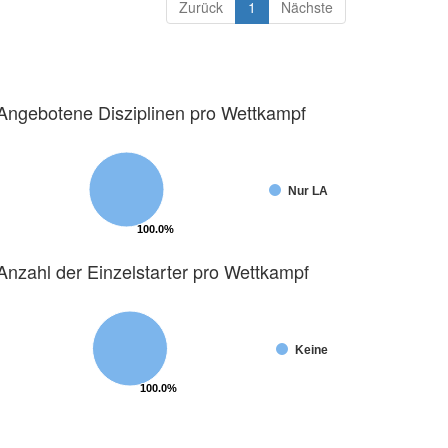
Zurück
1
Nächste
Angebotene Disziplinen pro Wettkampf
Nur LA
100.0%
100.0%
Anzahl der Einzelstarter pro Wettkampf
Keine
100.0%
100.0%