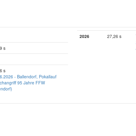
2026
27,26 s
9 s
6 s
6.2026 - Ballendorf, Pokallauf
changriff 95 Jahre FFW
endorf)