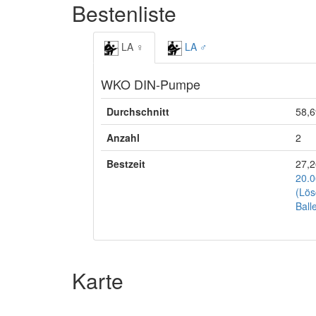
Bestenliste
LA ♀
LA ♂
WKO DIN-Pumpe
Durchschnitt
58,6
Anzahl
2
Bestzeit
27,2
20.0
(Lös
Ball
Karte