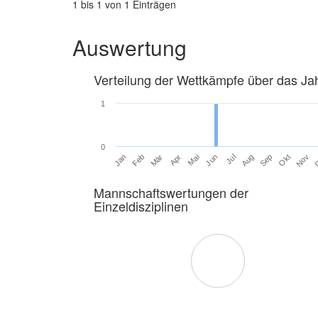
1 bis 1 von 1 Einträgen
Auswertung
Verteilung der Wettkämpfe über das Ja
1
0
Jan
Feb
Mär
Apr
Mai
Jun
Jul
Aug
Sep
Okt
Nov
Mannschaftswertungen der
Einzeldisziplinen