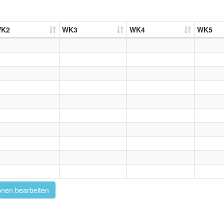
K2
WK3
WK4
WK5
onen bearbeiten