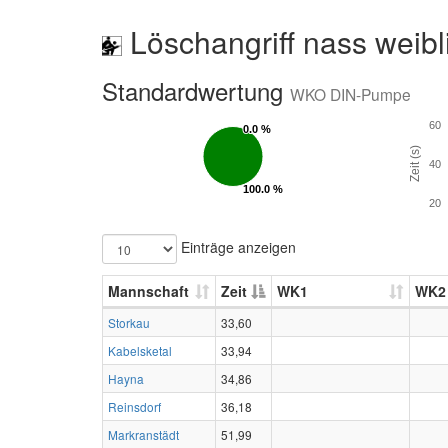
Löschangriff nass weibl
Standardwertung
WKO DIN-Pumpe
60
0.0 %
0.0 %
Zeit (s)
40
100.0 %
100.0 %
20
Einträge anzeigen
Mannschaft
Zeit
WK1
WK2
Storkau
33,60
Kabelsketal
33,94
Hayna
34,86
Reinsdorf
36,18
Markranstädt
51,99