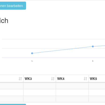
onen bearbeiten
ich
1.
2.
WK3
WK4
WK5