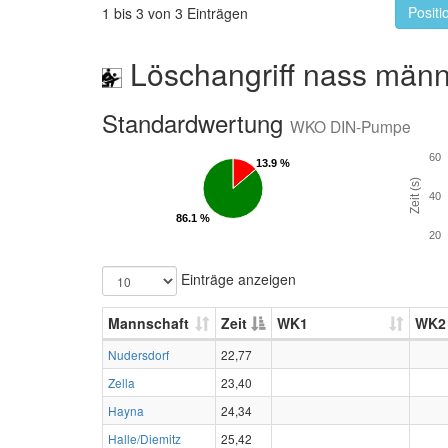
Positi
1 bis 3 von 3 Einträgen
Löschangriff nass männ
Standardwertung
WKO DIN-Pumpe
60
13.9 %
13.9 %
Zeit (s)
40
86.1 %
86.1 %
20
Einträge anzeigen
Mannschaft
Zeit
WK1
WK2
Nudersdorf
22,77
Zella
23,40
Hayna
24,34
Halle/Diemitz
25,42