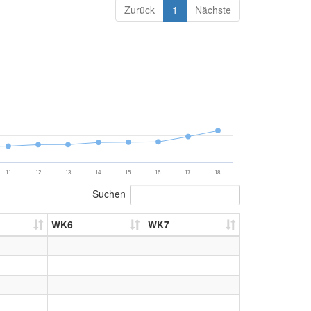
Zurück
1
Nächste
11.
12.
13.
14.
15.
16.
17.
18.
Suchen
WK6
WK7