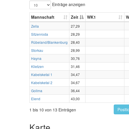
Einträge anzeigen
Mannschaft
Zeit
WK1
W
Zella
27,29
Sitzenroda
28,29
Rübeland/Blankenburg
28,40
Storkau
28,99
Hayna
30,76
Klietzen
31,46
Kabelsketal 1
34,47
Kabelsketal 2
34,67
Gollma
36,44
Elend
43,00
Positi
1 bis 10 von 13 Einträgen
Karte