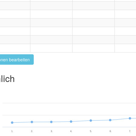
onen bearbeiten
lich
1.
2.
3.
4.
5.
6.
7.