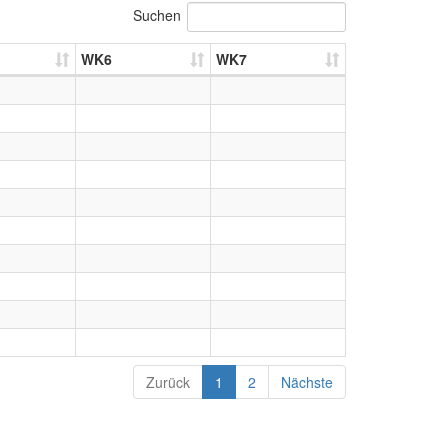
Suchen
WK6
WK7
Zurück
1
2
Nächste