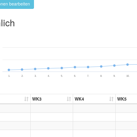
onen bearbeiten
lich
1.
2.
3.
4.
5.
6.
7.
8.
9.
10.
WK3
WK4
WK5