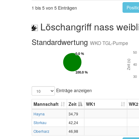
Positi
1 bis 5 von 5 Einträgen
Löschangriff nass weibl
Standardwertung
WKO TGL-Pumpe
50
0.0 %
0.0 %
Zeit (s)
40
100.0 %
100.0 %
30
Einträge anzeigen
Mannschaft
Zeit
WK1
WK2
Hayna
34,79
Storkau
42,24
Oberharz
46,98