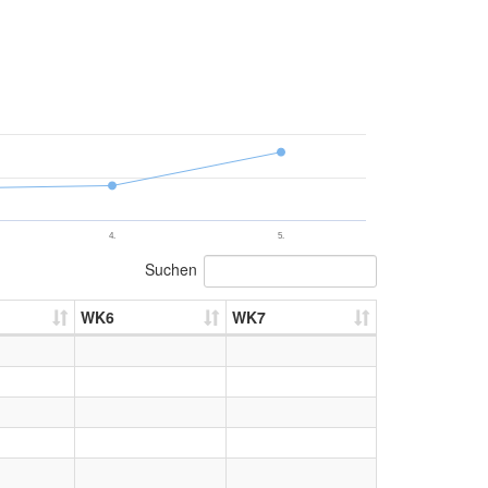
4.
5.
Suchen
WK6
WK7