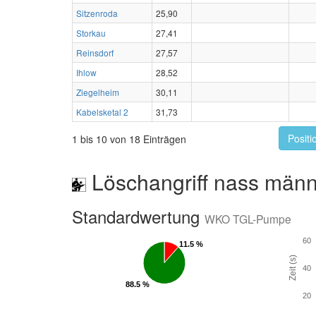
Sitzenroda
25,90
Storkau
27,41
Reinsdorf
27,57
Ihlow
28,52
Ziegelheim
30,11
Kabelsketal 2
31,73
Positi
1 bis 10 von 18 Einträgen
Löschangriff nass männ
Standardwertung
WKO TGL-Pumpe
60
11.5 %
11.5 %
Zeit (s)
40
88.5 %
88.5 %
20