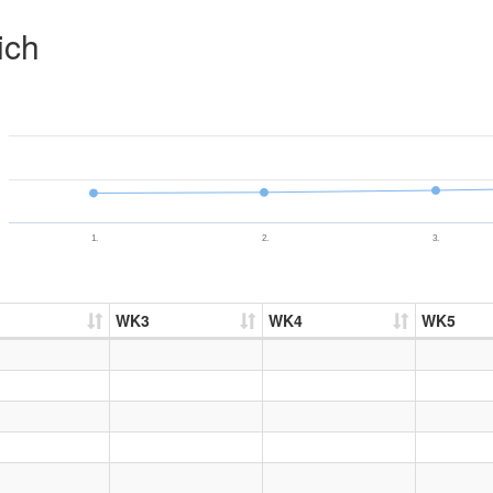
ich
1.
2.
3.
WK3
WK4
WK5