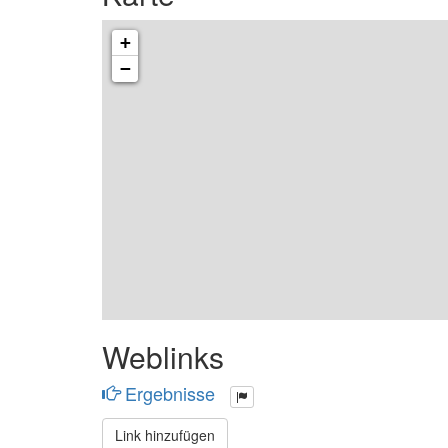
+
−
Weblinks
Ergebnisse
Link hinzufügen