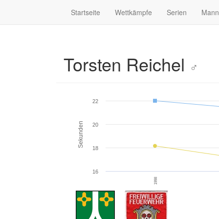
Startseite
Wettkämpfe
Serien
Mann
Torsten Reichel
♂
22
Sekunden
20
18
16
1998