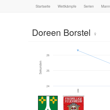
Startseite
Wettkämpfe
Serien
Mann
Doreen Borstel
♀
26
Sekunden
25
24
1998