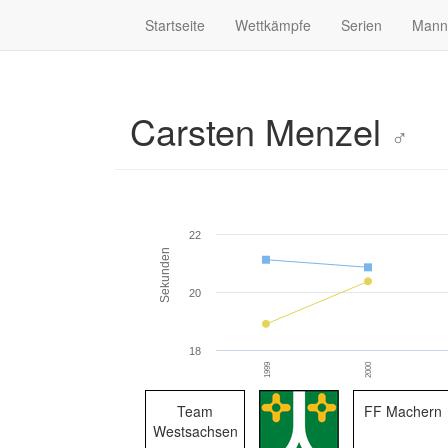
Startseite
Wettkämpfe
Serien
Mann
Carsten Menzel
♂
22
Sekunden
20
18
1999
2000
Team
FF Machern
Westsachsen