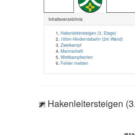
Inhaltsverzeichnis
Hakenleitersteigen (3. Etage)
100m-Hindernisbahn (2m Wand)
Zweikampf
Mannschaft
Wettkampfserien
Fehler melden
Hakenleitersteigen (3
88.9 %
88.9 %