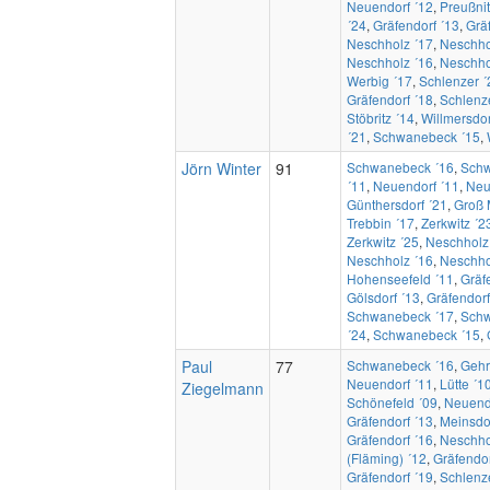
Neuendorf ´12
,
Preußnit
´24
,
Gräfendorf ´13
,
Grä
Neschholz ´17
,
Neschho
Neschholz ´16
,
Neschho
Werbig ´17
,
Schlenzer ´
Gräfendorf ´18
,
Schlenz
Stöbritz ´14
,
Willmersdor
´21
,
Schwanebeck ´15
,
Jörn Winter
91
Schwanebeck ´16
,
Schw
´11
,
Neuendorf ´11
,
Neu
Günthersdorf ´21
,
Groß 
Trebbin ´17
,
Zerkwitz ´2
Zerkwitz ´25
,
Neschholz
Neschholz ´16
,
Neschho
Hohenseefeld ´11
,
Gräf
Gölsdorf ´13
,
Gräfendorf
Schwanebeck ´17
,
Schw
´24
,
Schwanebeck ´15
,
Paul
77
Schwanebeck ´16
,
Gehr
Neuendorf ´11
,
Lütte ´1
Ziegelmann
Schönefeld ´09
,
Neuend
Gräfendorf ´13
,
Meinsdo
Gräfendorf ´16
,
Neschho
(Fläming) ´12
,
Gräfendor
Gräfendorf ´19
,
Schlenz