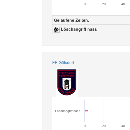
0
20
40
Gelaufene Zeiten:
Löschangriff nass
FF Gölsdorf
Löschangriff nass
0
20
40