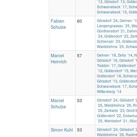
´13
,
Gölsdorf ´13
,
Gräfen
Schwanebeck ´17
,
Schw
Schwanebeck ´15
,
Gräf
Fabian
60
Görsdorf ´24
,
Gehren ´1
Langengrassau ´25
,
Wa
Schulze
Günthersdorf ´21
,
Dahme
´24
,
Gräfendorf ´23
,
Zerk
Schlenzer ´23
,
Gräfendo
Walddrehna ´25
,
Schwa
Marcel
57
Gehren ´18
,
Zella ´14
,
N
Gölsdorf ´16
,
Gölsdorf ´
Heinrich
Trebbin ´17
,
Gräfendorf 
´12
,
Gräfendorf ´15
,
Wer
Gräfendorf ´18
,
Schlenz
Gölsdorf ´13
,
Gräfendorf
Schwanebeck ´17
,
Schw
Wittenberg ´14
Marcel
53
Görsdorf ´24
,
Gölsdorf ´
´25
,
Walddrehna ´26
,
Ri
Schulze
´25
,
Zerkwitz ´23
,
Groß 
Gräfendorf ´22
,
Doberlu
´25
,
Wahlsdorf ´21
,
Stüc
Simon Kuhl
53
Görsdorf ´24
,
Gölsdorf ´
Walddrehna ´26
,
Radink