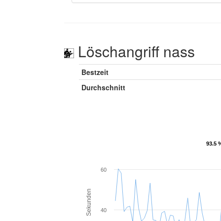
Löschangriff nass
Bestzeit
Durchschnitt
93.5 
93.5 
60
Sekunden
40