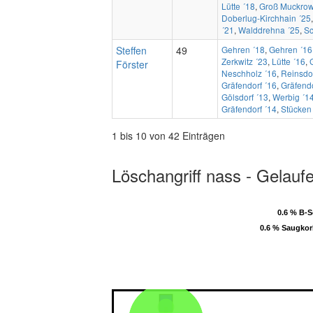
Lütte ´18
,
Groß Muckrow
Doberlug-Kirchhain ´25
´21
,
Walddrehna ´25
,
S
Steffen
49
Gehren ´18
,
Gehren ´16
Zerkwitz ´23
,
Lütte ´16
,
Förster
Neschholz ´16
,
Reinsdor
Gräfendorf ´16
,
Gräfendo
Gölsdorf ´13
,
Werbig ´1
Gräfendorf ´14
,
Stücken
1 bis 10 von 42 Einträgen
Löschangriff nass - Gelauf
0.6 % B-
0.6 % B-
0.6 % Saugko
0.6 % Saugko