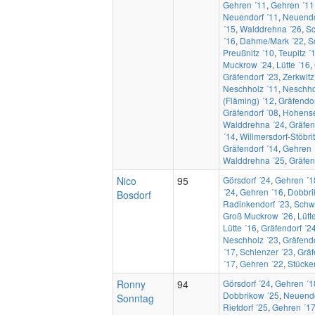
Gehren ´11
,
Gehren ´11
Neuendorf ´11
,
Neuendo
´15
,
Walddrehna ´26
,
S
´16
,
Dahme/Mark ´22
,
S
Preußnitz ´10
,
Teupitz ´
Muckrow ´24
,
Lütte ´16
,
Gräfendorf ´23
,
Zerkwitz
Neschholz ´11
,
Neschho
(Fläming) ´12
,
Gräfendor
Gräfendorf ´08
,
Hohense
Walddrehna ´24
,
Gräfen
´14
,
Willmersdorf-Stöbri
Gräfendorf ´14
,
Gehren 
Walddrehna ´25
,
Gräfen
Nico
95
Görsdorf ´24
,
Gehren ´1
´24
,
Gehren ´16
,
Dobbri
Bosdorf
Radinkendorf ´23
,
Schw
Groß Muckrow ´26
,
Lütt
Lütte ´16
,
Gräfendorf ´2
Neschholz ´23
,
Gräfendo
´17
,
Schlenzer ´23
,
Gräf
´17
,
Gehren ´22
,
Stücke
Ronny
94
Görsdorf ´24
,
Gehren ´1
Dobbrikow ´25
,
Neuendo
Sonntag
Rietdorf ´25
,
Gehren ´1