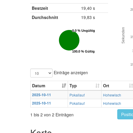
Bestzeit
19,40 s
2
Durchschnitt
19,83 s
Sekunden
0.0 % Ungültig
0.0 % Ungültig
1
100.0 % Gültig
100.0 % Gültig
1
Einträge anzeigen
Datum
Typ
Ort
2025-10-11
Pokallauf
Hohewisch
2025-10-11
Pokallauf
Hohewisch
Positi
1 bis 2 von 2 Einträgen
Karte