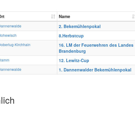
Ort
Name
Dannenwalde
2. Bekemühlenpokal
Hohewisch
8.Herbstcup
oberlug-Kirchhain
16. LM der Feuerwehren des Landes
Brandenburg
Tramm
12. Lewitz-Cup
Dannenwalde
1. Dannenwalder Bekemühlenpokal
lich