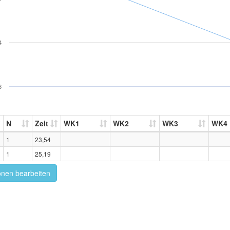
4
3
N
Zeit
WK1
WK2
WK3
WK4
1
23,54
1
25,19
onen bearbeiten