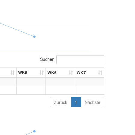
Suchen
WK5
WK6
WK7
Zurück
1
Nächste