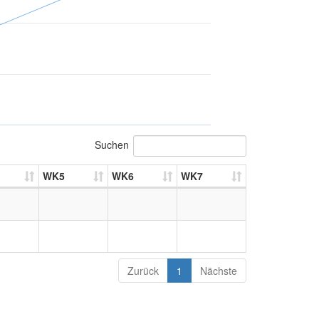
Suchen
WK5
WK6
WK7
Zurück
1
Nächste