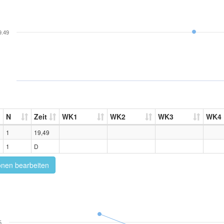
9.49
N
Zeit
WK1
WK2
WK3
WK4
1
19,49
1
D
onen bearbeiten
5