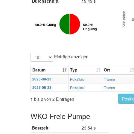
Durchschnitt
19,49 s
Sekunden
1
50.0 % Gültig
50.0 % Gültig
50.0 %
50.0 %
Ungültig
Ungültig
Einträge anzeigen
Datum
Typ
Ort
2025-08-23
Pokallauf
Tramm
2025-08-23
Pokallauf
Tramm
Positi
1 bis 2 von 2 Einträgen
WKO Freie Pumpe
Bestzeit
23,54 s
2