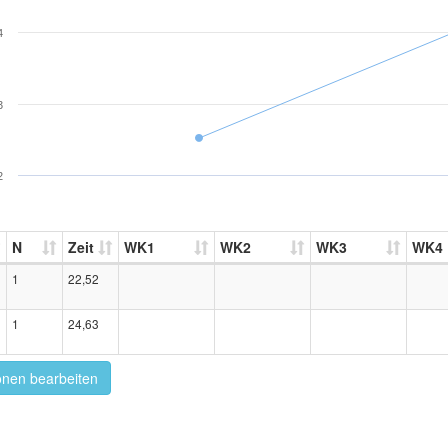
4
3
2
N
Zeit
WK1
WK2
WK3
WK4
1
22,52
1
24,63
onen bearbeiten