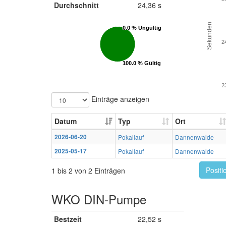
Durchschnitt
24,36 s
Sekunden
0.0 % Ungültig
0.0 % Ungültig
2
100.0 % Gültig
100.0 % Gültig
2
Einträge anzeigen
Datum
Typ
Ort
2026-06-20
Pokallauf
Dannenwalde
2025-05-17
Pokallauf
Dannenwalde
Positi
1 bis 2 von 2 Einträgen
WKO DIN-Pumpe
Bestzeit
22,52 s