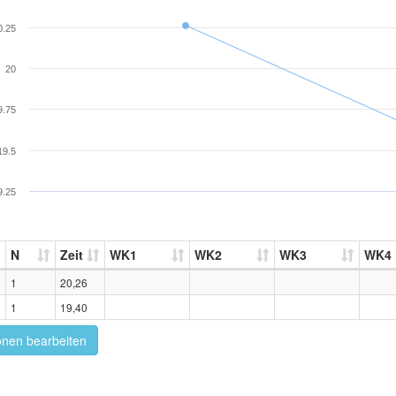
0.25
20
9.75
19.5
9.25
N
Zeit
WK1
WK2
WK3
WK4
1
20,26
1
19,40
onen bearbeiten