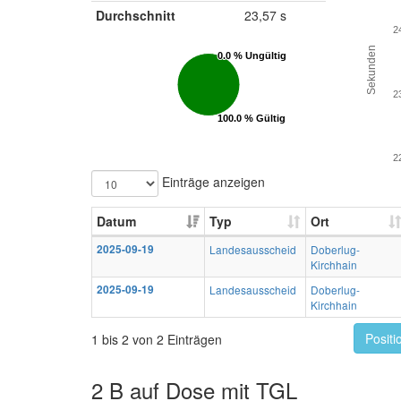
Durchschnitt
23,57 s
2
Sekunden
0.0 % Ungültig
0.0 % Ungültig
2
100.0 % Gültig
100.0 % Gültig
2
Einträge anzeigen
Datum
Typ
Ort
2025-09-19
Landesausscheid
Doberlug-
Kirchhain
2025-09-19
Landesausscheid
Doberlug-
Kirchhain
Positi
1 bis 2 von 2 Einträgen
2 B auf Dose mit TGL