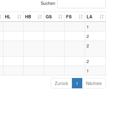
Suchen
HL
HB
GS
FS
LA
1
2
2
2
1
Zurück
1
Nächste