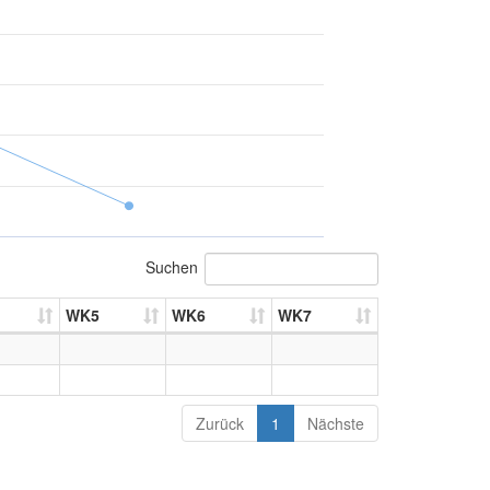
Suchen
WK5
WK6
WK7
Zurück
1
Nächste