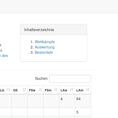
Inhaltsverzeichnis
Wettkämpfe
e
Auswertung
es
Bestenliste
n des
Suchen
Lm
GS
FSw
FSm
LAw
LAm
4
64
5