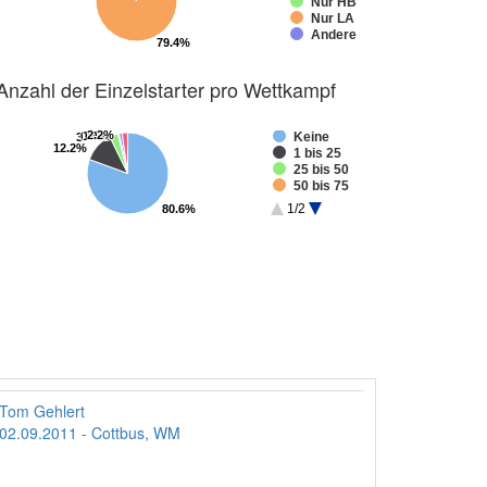
Nur HB
Nur LA
Andere
79.4%
79.4%
Anzahl der Einzelstarter pro Wettkampf
2.2%
2.2%
0.6%
0.6%
1.1%
1.1%
Keine
3.3%
3.3%
12.2%
12.2%
1 bis 25
25 bis 50
50 bis 75
75 bis 100
1/2
80.6%
80.6%
> 100
Tom Gehlert
02.09.2011 - Cottbus, WM