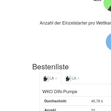
40.0%
40.0%
Anzahl der Einzelstarter pro Wettk
Bestenliste
LA ♀
LA ♂
WKO DIN-Pumpe
Durchschnitt
45,78 s
Anzahl
22