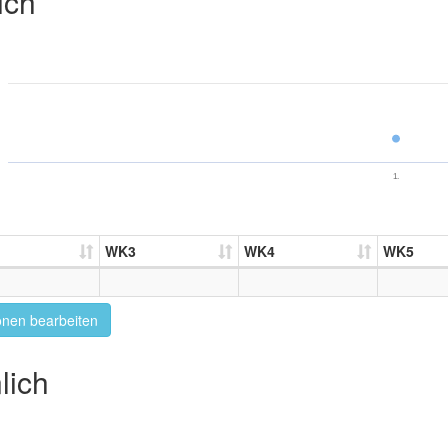
ich
1.
WK3
WK4
WK5
onen bearbeiten
lich