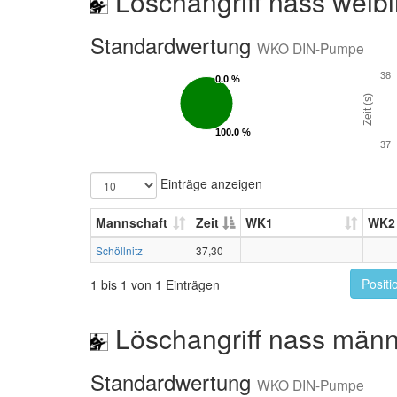
Löschangriff nass weibl
Standardwertung
WKO DIN-Pumpe
38
0.0 %
0.0 %
Zeit (s)
100.0 %
100.0 %
37
Einträge anzeigen
Mannschaft
Zeit
WK1
WK2
Schöllnitz
37,30
Positi
1 bis 1 von 1 Einträgen
Löschangriff nass männ
Standardwertung
WKO DIN-Pumpe