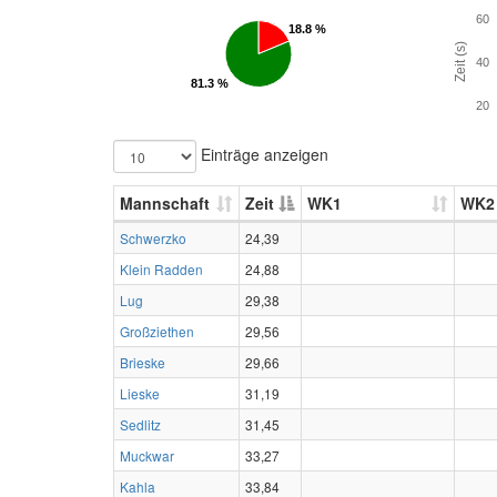
60
18.8 %
18.8 %
Zeit (s)
40
81.3 %
81.3 %
20
Einträge anzeigen
Mannschaft
Zeit
WK1
WK2
Schwerzko
24,39
Klein Radden
24,88
Lug
29,38
Großziethen
29,56
Brieske
29,66
Lieske
31,19
Sedlitz
31,45
Muckwar
33,27
Kahla
33,84