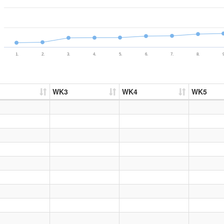
1.
2.
3.
4.
5.
6.
7.
8.
9
WK3
WK4
WK5