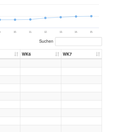
.
10.
11.
12.
13.
14.
15.
Suchen
WK6
WK7