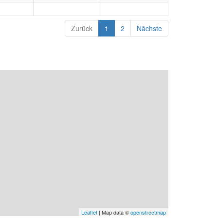
Zurück
1
2
Nächste
Leaflet
| Map data ©
openstreetmap