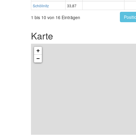
Schöllnitz
33,87
Positi
1 bis 10 von 16 Einträgen
Karte
+
−