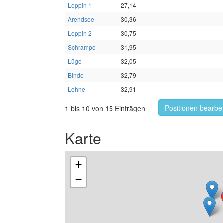
Leppin 1
27,14
Arendsee
30,36
Leppin 2
30,75
Schrampe
31,95
Lüge
32,05
Binde
32,79
Lohne
32,91
Positionen bearbe
1 bis 10 von 15 Einträgen
Karte
+
−