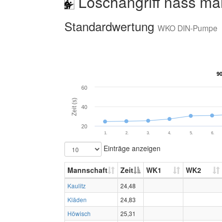
Löschangriff nass mä
Standardwertung
WKO DIN-Pumpe
9
9
60
Zeit (s)
40
20
1.
2.
3.
4.
5.
6.
Einträge anzeigen
Mannschaft
Zeit
WK1
WK2
Kaulitz
24,48
Kläden
24,83
Höwisch
25,31