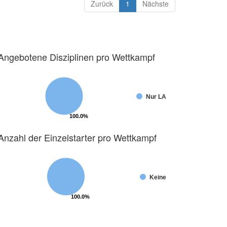
Zurück
1
Nächste
Angebotene Disziplinen pro Wettkampf
Nur LA
100.0%
100.0%
Anzahl der Einzelstarter pro Wettkampf
Keine
100.0%
100.0%