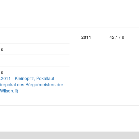
2011
42,17 s
 s
 s
.2011 - Kleinopitz, Pokallauf
erpokal des Bürgermeisters der
Wilsdruff)