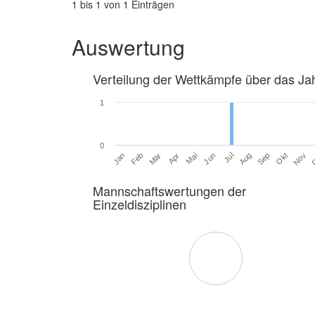
1 bis 1 von 1 Einträgen
Auswertung
Verteilung der Wettkämpfe über das Ja
1
0
Jan
Feb
Mär
Apr
Mai
Jun
Jul
Aug
Sep
Okt
Nov
Mannschaftswertungen der
Einzeldisziplinen