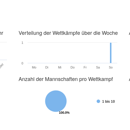
hr
Verteilung der Wettkämpfe über die Woche
1
0
Dez
Mo
Di
Mi
Do
Fr
Sa
So
Anzahl der Mannschaften pro Wettkampf
1 bis 10
100.0%
100.0%