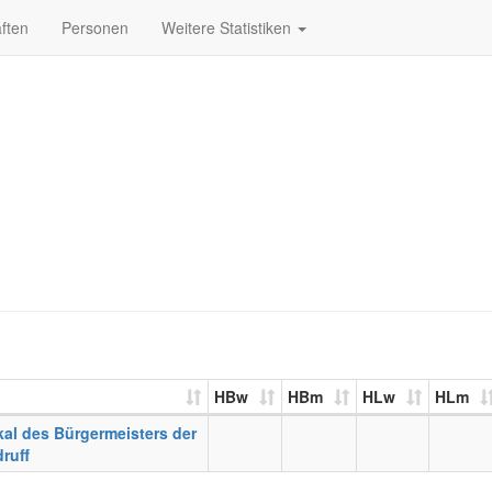
ften
Personen
Weitere Statistiken
HBw
HBm
HLw
HLm
al des Bürgermeisters der
druff