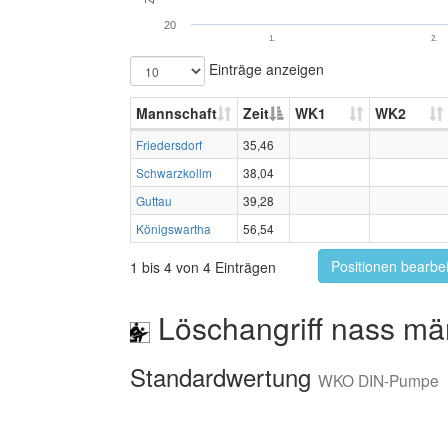
20
1.
2.
Einträge anzeigen
Mannschaft
Zeit
WK1
WK2
Friedersdorf
35,46
Schwarzkollm
38,04
Guttau
39,28
Königswartha
56,54
Positionen bearbe
1 bis 4 von 4 Einträgen
Löschangriff nass mä
Standardwertung
WKO DIN-Pumpe