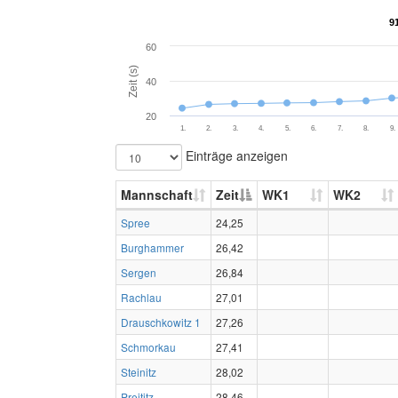
9
9
60
Zeit (s)
40
20
1.
2.
3.
4.
5.
6.
7.
8.
9.
Einträge anzeigen
Mannschaft
Zeit
WK1
WK2
Spree
24,25
Burghammer
26,42
Sergen
26,84
Rachlau
27,01
Drauschkowitz 1
27,26
Schmorkau
27,41
Steinitz
28,02
Preititz
28,46