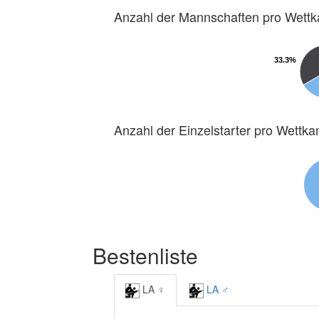
Anzahl der Mannschaften pro Wett
33.3%
33.3%
Anzahl der Einzelstarter pro Wettk
Bestenliste
LA ♀
LA ♂