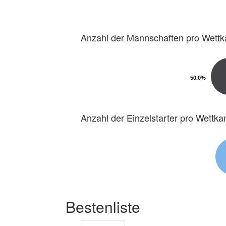
Anzahl der Mannschaften pro Wett
50.0%
50.0%
Anzahl der Einzelstarter pro Wettk
Bestenliste