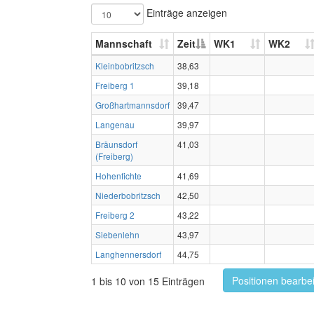
Einträge anzeigen
Mannschaft
Zeit
WK1
WK2
Kleinbobritzsch
38,63
Freiberg 1
39,18
Großhartmannsdorf
39,47
Langenau
39,97
Bräunsdorf
41,03
(Freiberg)
Hohenfichte
41,69
Niederbobritzsch
42,50
Freiberg 2
43,22
Siebenlehn
43,97
Langhennersdorf
44,75
Positionen bearbe
1 bis 10 von 15 Einträgen