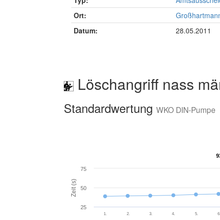
Typ:
Amtsausschei
Ort:
Großhartmann
Datum:
28.05.2011
Löschangriff nass mä
Standardwertung
WKO DIN-Pumpe
9
9
75
Zeit (s)
50
25
1.
2.
3.
4.
5.
6