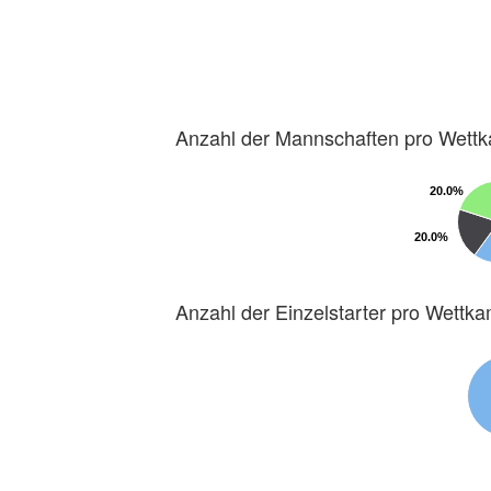
Anzahl der Mannschaften pro Wett
20.0%
20.0%
20.0%
20.0%
Anzahl der Einzelstarter pro Wettk