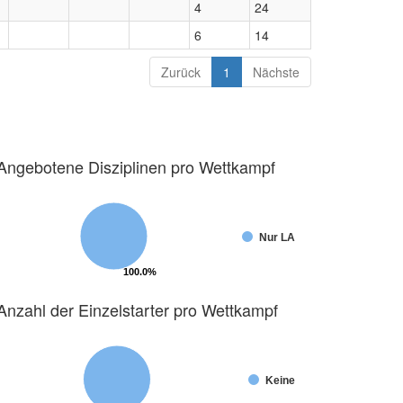
4
24
6
14
Zurück
1
Nächste
Angebotene Disziplinen pro Wettkampf
Nur LA
100.0%
100.0%
Anzahl der Einzelstarter pro Wettkampf
Keine