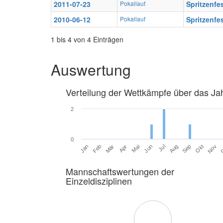
2011-07-23
Pokallauf
Spritzenfe
2010-06-12
Pokallauf
Spritzenfe
1 bis 4 von 4 Einträgen
Auswertung
Verteilung der Wettkämpfe über das Ja
2
0
Jan
Feb
Mär
Apr
Mai
Jun
Jul
Aug
Sep
Okt
Nov
Mannschaftswertungen der
Einzeldisziplinen