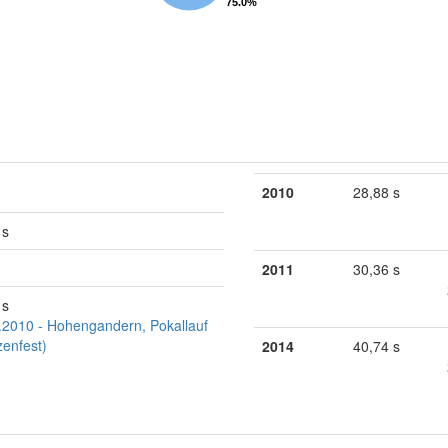
75.0%
75.0%
2010
28,88 s
 s
2011
30,36 s
 s
.2010 - Hohengandern, Pokallauf
zenfest)
2014
40,74 s