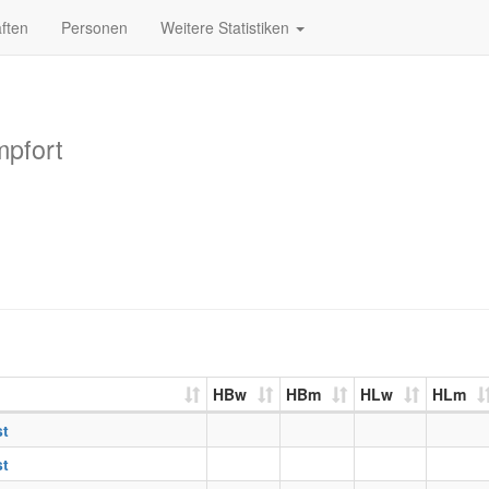
ften
Personen
Weitere Statistiken
pfort
HBw
HBm
HLw
HLm
st
st