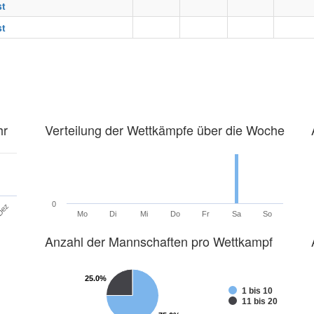
st
st
hr
Verteilung der Wettkämpfe über die Woche
0
Dez
Mo
Di
Mi
Do
Fr
Sa
So
Anzahl der Mannschaften pro Wettkampf
25.0%
25.0%
1 bis 10
11 bis 20