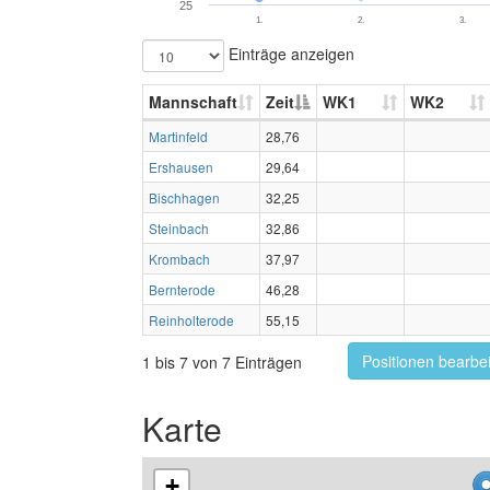
25
1.
2.
3.
Einträge anzeigen
Mannschaft
Zeit
WK1
WK2
Martinfeld
28,76
Ershausen
29,64
Bischhagen
32,25
Steinbach
32,86
Krombach
37,97
Bernterode
46,28
Reinholterode
55,15
Positionen bearbe
1 bis 7 von 7 Einträgen
Karte
+