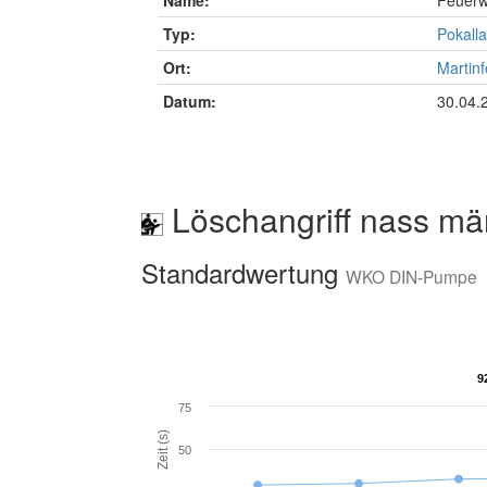
Name:
Feuerw
Typ:
Pokalla
Ort:
Martinf
Datum:
30.04.
Löschangriff nass mä
Standardwertung
WKO DIN-Pumpe
9
9
75
Zeit (s)
50