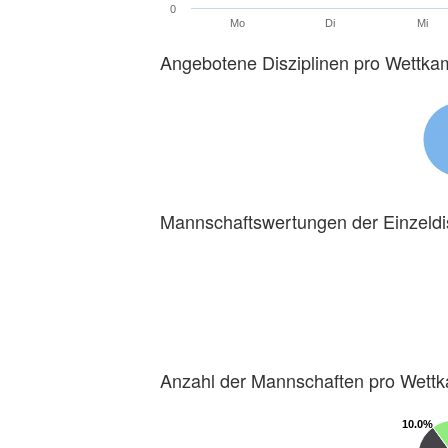
0
Mo
Di
Mi
Angebotene Disziplinen pro Wettka
Mannschaftswertungen der Einzeldi
Anzahl der Mannschaften pro Wett
10.0%
10.0%