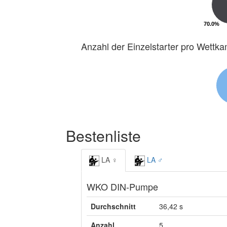
70.0%
70.0%
Anzahl der Einzelstarter pro Wettk
Bestenliste
LA ♀
LA ♂
WKO DIN-Pumpe
Durchschnitt
36,42 s
Anzahl
5