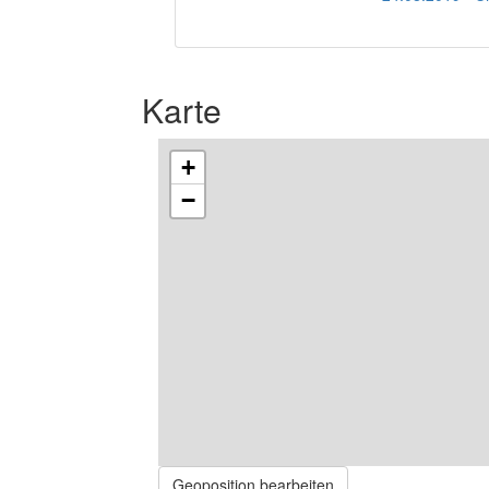
Karte
+
−
Geoposition bearbeiten