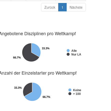
Zurück
1
Nächste
Angebotene Disziplinen pro Wettkampf
33.3%
33.3%
Alle
Nur LA
66.7%
66.7%
Anzahl der Einzelstarter pro Wettkampf
33.3%
33.3%
Keine
> 100
66.7%
66.7%