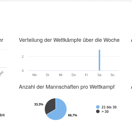
hr
Verteilung der Wettkämpfe über die Woche
2
0
Dez
Mo
Di
Mi
Do
Fr
Sa
So
Anzahl der Mannschaften pro Wettkampf
33.3%
33.3%
21 bis 30
> 30
8/4
66.7%
66.7%