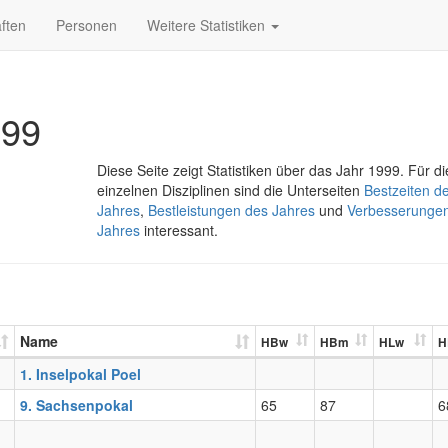
ften
Personen
Weitere Statistiken
999
Diese Seite zeigt Statistiken über das Jahr 1999. Für di
einzelnen Disziplinen sind die Unterseiten
Bestzeiten d
Jahres
,
Bestleistungen des Jahres
und
Verbesserunge
Jahres
interessant.
Name
HBw
HBm
HLw
H
1. Inselpokal Poel
9. Sachsenpokal
65
87
6