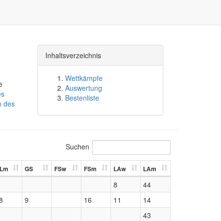
Inhaltsverzeichnis
Wettkämpfe
e
Auswertung
es
Bestenliste
n des
Suchen
Lm
GS
FSw
FSm
LAw
LAm
8
44
8
9
16
11
14
43