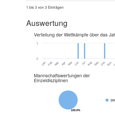
1 bis 3 von 3 Einträgen
Auswertung
Verteilung der Wettkämpfe über das Ja
1
0
Jan
Feb
Mär
Apr
Mai
Jun
Jul
Aug
Sep
Okt
Nov
Mannschaftswertungen der
Einzeldisziplinen
10/
100.0%
100.0%