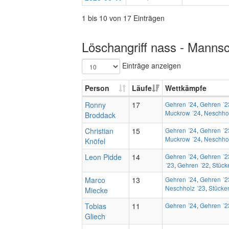
1 bis 10 von 17 Einträgen
Löschangriff nass - Mannsc
Einträge anzeigen
Person
Läufe
Wettkämpfe
Ronny
17
Gehren ´24
,
Gehren ´2
Muckrow ´24
,
Neschhol
Broddack
Christian
15
Gehren ´24
,
Gehren ´2
Muckrow ´24
,
Neschhol
Knöfel
Leon Pidde
14
Gehren ´24
,
Gehren ´2
´23
,
Gehren ´22
,
Stück
Marco
13
Gehren ´24
,
Gehren ´2
Neschholz ´23
,
Stücke
Miecke
Tobias
11
Gehren ´24
,
Gehren ´2
Gliech