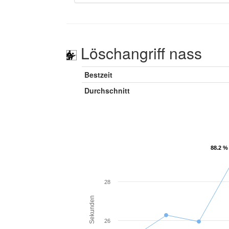
Löschangriff nass
Bestzeit
Durchschnitt
88.2 %
88.2 %
28
Sekunden
26