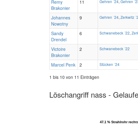
Remy
11
Gehren ´24
,
Gehren ´2
Brakonier
Johannes
9
Gehren ´24
,
Zerkwitz ´
Nowotny
Sandy
6
Schwanebeck ´22
,
Zer
Drendel
Victoire
2
Schwanebeck ´22
Brakonier
Marcel Penk
2
Stücken ´24
1 bis 10 von 11 Einträgen
Löschangriff nass - Gelauf
47.1 % Strahlrohr recht
47.1 % Strahlrohr recht