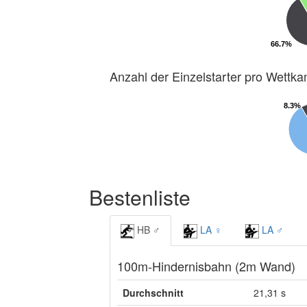
66.7%
66.7%
Anzahl der Einzelstarter pro Wettk
8.3%
8.3%
Bestenliste
HB ♂
LA ♀
LA ♂
100m-Hindernisbahn (2m Wand)
Durchschnitt
21,31 s