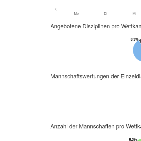
0
Mo
Di
Mi
Angebotene Disziplinen pro Wettka
8.3%
8.3%
Mannschaftswertungen der Einzeldi
Anzahl der Mannschaften pro Wett
8.3%
8.3%