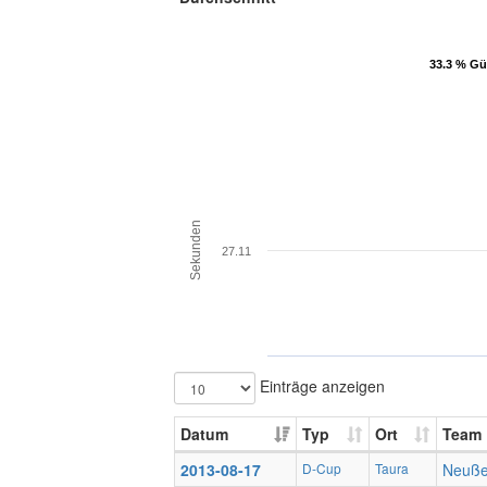
33.3 % Gü
33.3 % Gü
Sekunden
27.11
Einträge anzeigen
Datum
Typ
Ort
Team
2013-08-17
D-Cup
Taura
Neuß