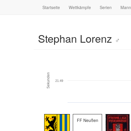
Startseite
Wettkämpfe
Serien
Mann
Stephan Lorenz
♂
Sekunden
21.49
FF Neußen