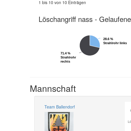
1 bis 10 von 10 Einträgen
Löschangriff nass - Gelaufene
28.6 %
28.6 %
Strahlrohr links
Strahlrohr links
71.4 %
71.4 %
Strahlrohr
Strahlrohr
rechts
rechts
Mannschaft
Team Ballendorf
Lö