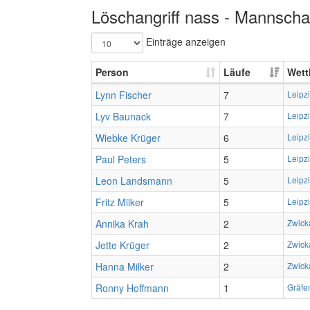
Löschangriff nass - Mannschaf
Einträge anzeigen
Person
Läufe
Wett
Lynn Fischer
7
Leipz
Lyv Baunack
7
Leipz
Wiebke Krüger
6
Leipz
Paul Peters
5
Leipz
Leon Landsmann
5
Leipz
Fritz Milker
5
Leipz
Annika Krah
2
Zwick
Jette Krüger
2
Zwick
Hanna Milker
2
Zwick
Ronny Hoffmann
1
Gräfe