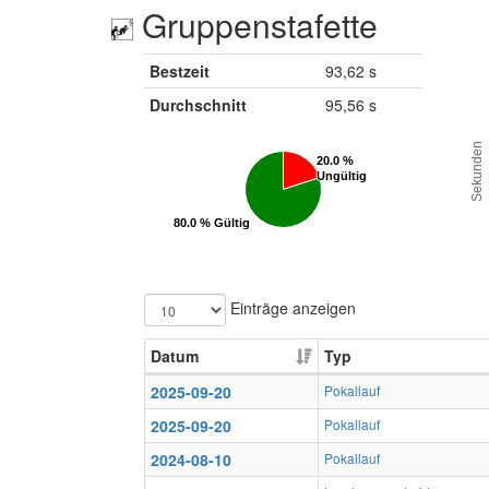
Gruppenstafette
Bestzeit
93,62 s
Durchschnitt
95,56 s
Sekunden
20.0 %
20.0 %
Ungültig
Ungültig
80.0 % Gültig
80.0 % Gültig
Einträge anzeigen
Datum
Typ
2025-09-20
Pokallauf
2025-09-20
Pokallauf
2024-08-10
Pokallauf