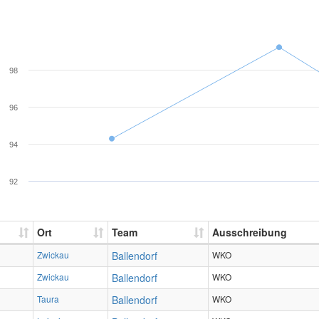
98
96
94
92
Ort
Team
Ausschreibung
Zwickau
Ballendorf
WKO
Zwickau
Ballendorf
WKO
Taura
Ballendorf
WKO