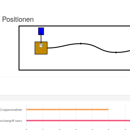
 Positionen
Gruppenstafette
schangriff nass