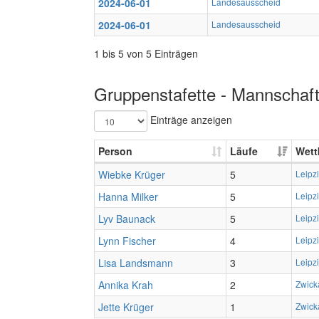
2024-06-01
Landesausscheid
2024-06-01
Landesausscheid
1 bis 5 von 5 Einträgen
Gruppenstafette - Mannschaft
Einträge anzeigen
Person
Läufe
Wett
Wiebke Krüger
5
Leipz
Hanna Milker
5
Leipz
Lyv Baunack
5
Leipz
Lynn Fischer
4
Leipz
Lisa Landsmann
3
Leipz
Annika Krah
2
Zwick
Jette Krüger
1
Zwick