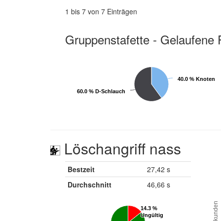
1 bis 7 von 7 Einträgen
Gruppenstafette - Gelaufene 
40.0 % Knoten
40.0 % Knoten
60.0 % D-Schlauch
60.0 % D-Schlauch
Löschangriff nass
Bestzeit
27,42 s
Durchschnitt
46,66 s
Sekunden
14.3 %
14.3 %
Ungültig
Ungültig