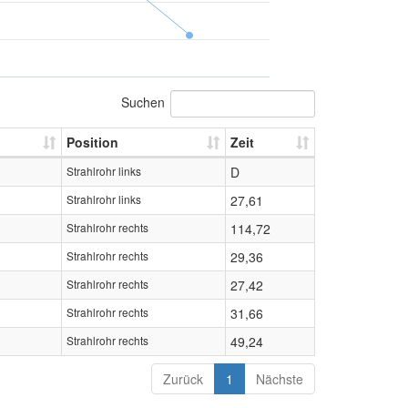
Suchen
Position
Zeit
Strahlrohr links
D
Strahlrohr links
27,61
Strahlrohr rechts
114,72
Strahlrohr rechts
29,36
Strahlrohr rechts
27,42
Strahlrohr rechts
31,66
Strahlrohr rechts
49,24
Zurück
1
Nächste