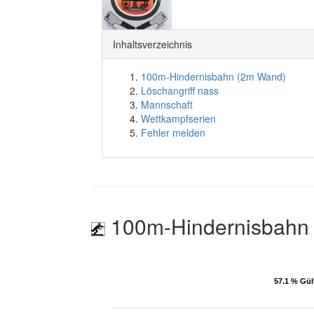
Inhaltsverzeichnis
100m-Hindernisbahn (2m Wand)
Löschangriff nass
Mannschaft
Wettkampfserien
Fehler melden
100m-Hindernisbahn
57.1 % Gül
57.1 % Gül