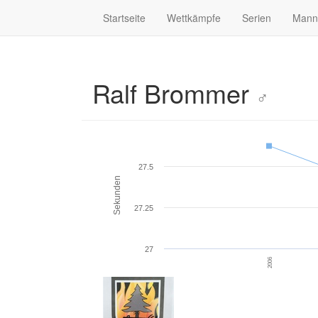
Startseite
Wettkämpfe
Serien
Mann
Ralf Brommer
♂
27.5
Sekunden
27.25
27
2006