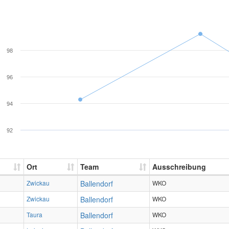
98
96
94
92
Ort
Team
Ausschreibung
Zwickau
Ballendorf
WKO
Zwickau
Ballendorf
WKO
Taura
Ballendorf
WKO