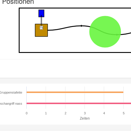
 Positionen
Gruppenstafette
schangriff nass
0
1
2
3
4
5
Zeiten