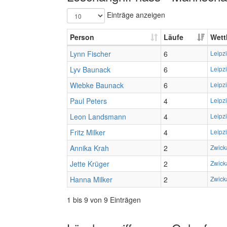
Einträge anzeigen
Person
Läufe
Wett
Lynn Fischer
6
Leipz
Lyv Baunack
6
Leipz
Wiebke Baunack
6
Leipz
Paul Peters
4
Leipz
Leon Landsmann
4
Leipz
Fritz Milker
4
Leipz
Annika Krah
2
Zwick
Jette Krüger
2
Zwick
Hanna Milker
2
Zwick
1 bis 9 von 9 Einträgen