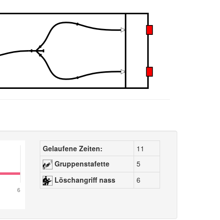
Gelaufene Zeiten:
11
Gruppenstafette
5
Löschangriff nass
6
6