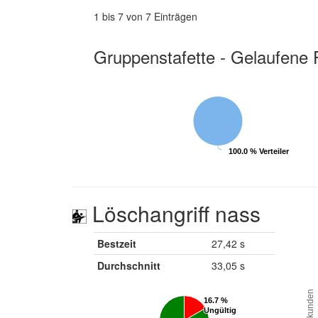
1 bis 7 von 7 Einträgen
Gruppenstafette - Gelaufene 
100.0 % Verteiler
100.0 % Verteiler
Löschangriff nass
Bestzeit
27,42 s
Durchschnitt
33,05 s
Sekunden
16.7 %
16.7 %
Ungültig
Ungültig