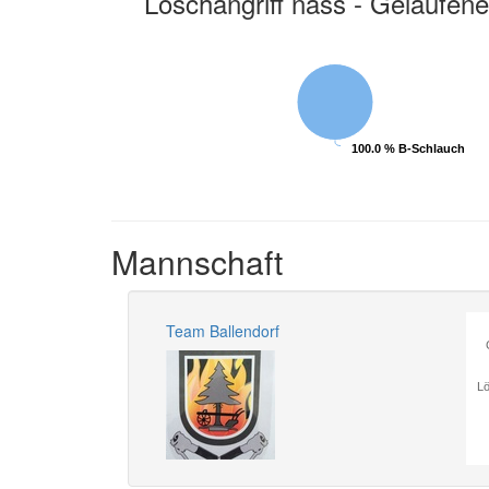
Löschangriff nass - Gelaufene
100.0 % B-Schlauch
100.0 % B-Schlauch
Mannschaft
Team Ballendorf
Lö