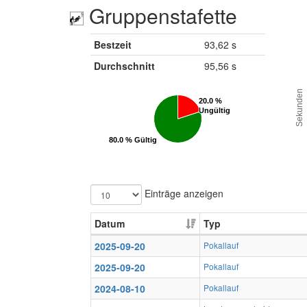
Gruppenstafette
Bestzeit
93,62 s
Durchschnitt
95,56 s
Sekunden
20.0 %
20.0 %
Ungültig
Ungültig
80.0 % Gültig
80.0 % Gültig
Einträge anzeigen
Datum
Typ
2025-09-20
Pokallauf
2025-09-20
Pokallauf
2024-08-10
Pokallauf