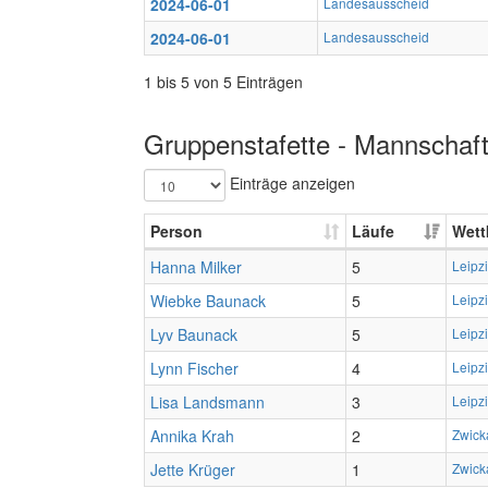
2024-06-01
Landesausscheid
2024-06-01
Landesausscheid
1 bis 5 von 5 Einträgen
Gruppenstafette - Mannschaft
Einträge anzeigen
Person
Läufe
Wett
Hanna Milker
5
Leipz
Wiebke Baunack
5
Leipz
Lyv Baunack
5
Leipz
Lynn Fischer
4
Leipz
Lisa Landsmann
3
Leipz
Annika Krah
2
Zwick
Jette Krüger
1
Zwick