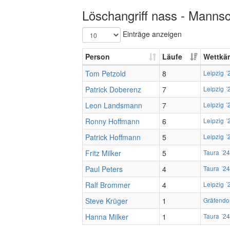
Löschangriff nass - Mannsc
Einträge anzeigen
Person
Läufe
Wettkä
Tom Petzold
8
Leipzig ´
Patrick Doberenz
7
Leipzig ´
Leon Landsmann
7
Leipzig ´
Ronny Hoffmann
6
Leipzig ´
Patrick Hoffmann
5
Leipzig ´
Fritz Milker
5
Taura ´24
Paul Peters
4
Taura ´24
Ralf Brommer
4
Leipzig ´
Steve Krüger
1
Gräfendor
Hanna Milker
1
Taura ´24