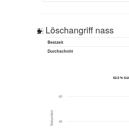
Löschangriff nass
Bestzeit
Durchschnitt
62.5 % Gül
62.5 % Gül
60
Sekunden
40