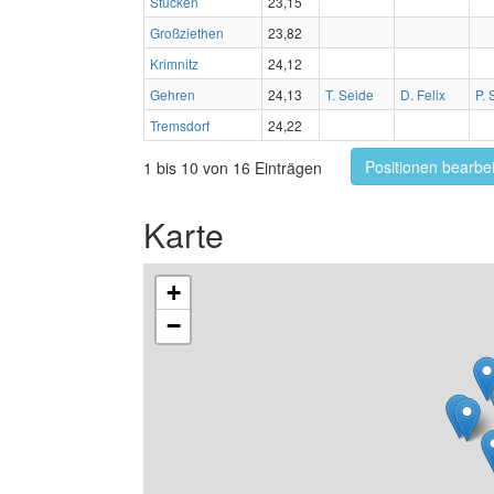
Stücken
23,15
Großziethen
23,82
Krimnitz
24,12
Gehren
24,13
T. Seide
D. Felix
P. 
Tremsdorf
24,22
Positionen bearbe
1 bis 10 von 16 Einträgen
Karte
+
−