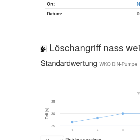
Ort:
N
Datum:
0
Löschangriff nass wei
Standardwertung
WKO DIN-Pumpe
9
9
35
Zeit (s)
30
25
1.
2.
3.
Einträge anzeigen