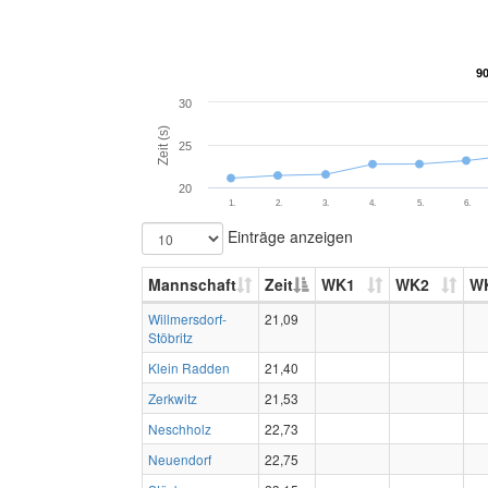
9
9
30
Zeit (s)
25
20
1.
2.
3.
4.
5.
6.
Einträge anzeigen
Mannschaft
Zeit
WK1
WK2
W
Willmersdorf-
21,09
Stöbritz
Klein Radden
21,40
Zerkwitz
21,53
Neschholz
22,73
Neuendorf
22,75