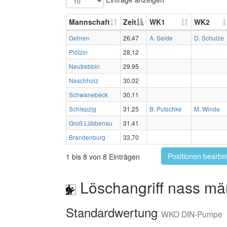
Mannschaft
Zeit
WK1
WK2
Gehren
26,47
A. Seide
D. Schulze
Plötzin
28,12
Neutrebbin
29,95
Neschholz
30,02
Schwanebeck
30,11
Schlepzig
31,25
B. Putschke
M. Winde
Groß Lübbenau
31,41
Brandenburg
33,70
Positionen bearbe
1 bis 8 von 8 Einträgen
Löschangriff nass mä
Standardwertung
WKO DIN-Pumpe