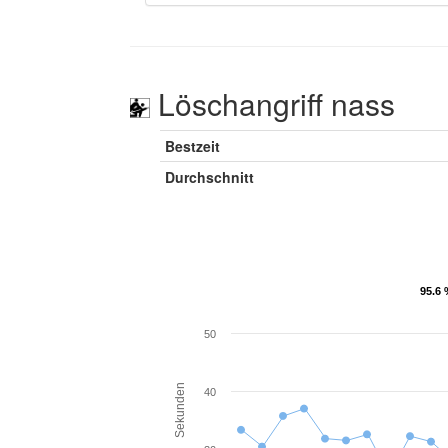
Löschangriff nass
Bestzeit
Durchschnitt
95.6 
95.6 
50
Sekunden
40