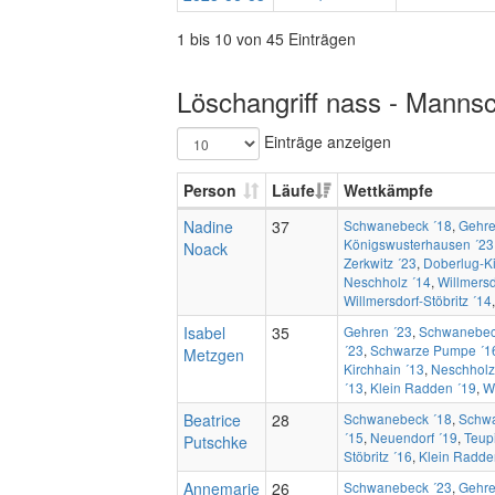
1 bis 10 von 45 Einträgen
Löschangriff nass - Mannsc
Einträge anzeigen
Person
Läufe
Wettkämpfe
Nadine
37
Schwanebeck ´18
,
Gehre
Königswusterhausen ´23
Noack
Zerkwitz ´23
,
Doberlug-Ki
Neschholz ´14
,
Willmersd
Willmersdorf-Stöbritz ´14
Isabel
35
Gehren ´23
,
Schwanebec
´23
,
Schwarze Pumpe ´1
Metzgen
Kirchhain ´13
,
Neschholz
´13
,
Klein Radden ´19
,
Wi
Beatrice
28
Schwanebeck ´18
,
Schwa
´15
,
Neuendorf ´19
,
Teupi
Putschke
Stöbritz ´16
,
Klein Radde
Annemarie
26
Schwanebeck ´23
,
Gehre