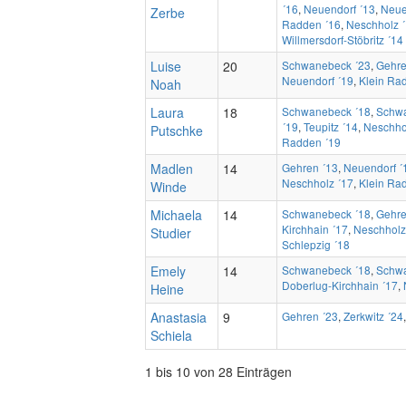
´16
,
Neuendorf ´13
,
Neue
Zerbe
Radden ´16
,
Neschholz 
Willmersdorf-Stöbritz ´14
Luise
20
Schwanebeck ´23
,
Gehre
Neuendorf ´19
,
Klein Ra
Noah
Laura
18
Schwanebeck ´18
,
Schwa
´19
,
Teupitz ´14
,
Neschho
Putschke
Radden ´19
Madlen
14
Gehren ´13
,
Neuendorf ´
Neschholz ´17
,
Klein Ra
Winde
Michaela
14
Schwanebeck ´18
,
Gehre
Kirchhain ´17
,
Neschholz
Studier
Schlepzig ´18
Emely
14
Schwanebeck ´18
,
Schwa
Doberlug-Kirchhain ´17
,
Heine
Anastasia
9
Gehren ´23
,
Zerkwitz ´24
Schiela
1 bis 10 von 28 Einträgen