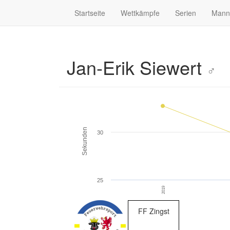
Startseite
Wettkämpfe
Serien
Mann
Jan-Erik Siewert
♂
Sekunden
30
25
2019
FF Zingst