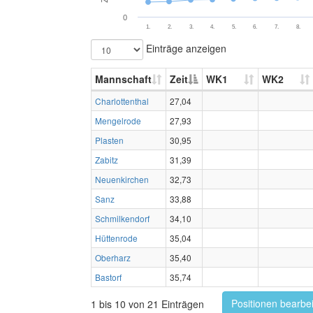
0
1.
2.
3.
4.
5.
6.
7.
8.
Einträge anzeigen
Mannschaft
Zeit
WK1
WK2
Charlottenthal
27,04
Mengelrode
27,93
Plasten
30,95
Zabitz
31,39
Neuenkirchen
32,73
Sanz
33,88
Schmilkendorf
34,10
Hüttenrode
35,04
Oberharz
35,40
Bastorf
35,74
Positionen bearbe
1 bis 10 von 21 Einträgen