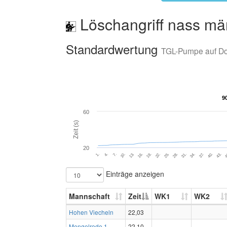
Löschangriff nass mä
Standardwertung
TGL-Pumpe auf D
9
9
60
Zeit (s)
20
7.
28.
16.
37.
4.
25.
4
13.
34.
1.
22.
43.
10.
31.
19.
40.
Einträge anzeigen
Mannschaft
Zeit
WK1
WK2
Hohen Viecheln
22,03
Mengelrode 1
22,10