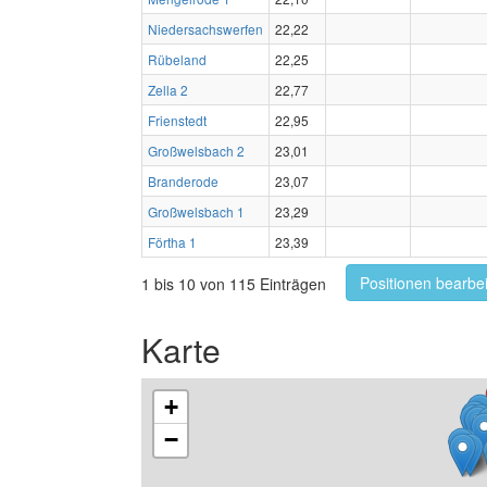
Niedersachswerfen
22,22
Rübeland
22,25
Zella 2
22,77
Frienstedt
22,95
Großwelsbach 2
23,01
Branderode
23,07
Großwelsbach 1
23,29
Förtha 1
23,39
Positionen bearbe
1 bis 10 von 115 Einträgen
Karte
+
−