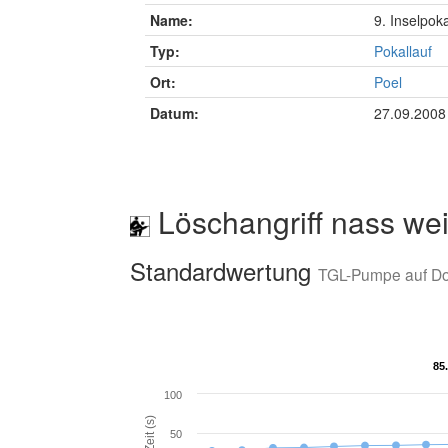
Name:
9. Inselpok
Typ:
Pokallauf
Ort:
Poel
Datum:
27.09.2008
Löschangriff nass wei
Standardwertung
TGL-Pumpe auf D
85
85
100
Zeit (s)
50