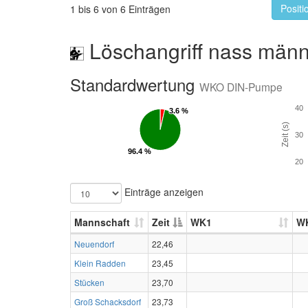
Positi
1 bis 6 von 6 Einträgen
Löschangriff nass männ
Standardwertung
WKO DIN-Pumpe
40
3.6 %
3.6 %
Zeit (s)
30
96.4 %
96.4 %
20
Einträge anzeigen
Mannschaft
Zeit
WK1
W
Neuendorf
22,46
Klein Radden
23,45
Stücken
23,70
Groß Schacksdorf
23,73