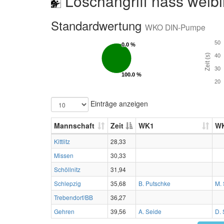
Löschangriff nass weibl
Standardwertung
WKO DIN-Pumpe
50
0.0 %
0.0 %
Zeit (s)
40
30
100.0 %
100.0 %
20
Einträge anzeigen
Mannschaft
Zeit
WK1
W
Kittlitz
28,33
Missen
30,33
Schöllnitz
31,94
Schlepzig
35,68
B. Putschke
M. 
Trebendorf/BB
36,27
Gehren
39,56
A. Seide
D. 