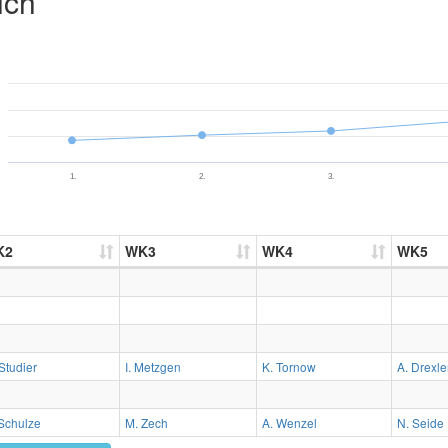
ich
1.
2.
3.
K2
WK3
WK4
WK5
Studier
I. Metzgen
K. Tornow
A. Drexle
Schulze
M. Zech
A. Wenzel
N. Seide