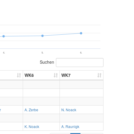
4.
5.
6.
Suchen
WK6
WK7
r
A. Zerbe
N. Noack
K. Noack
A. Raunigk