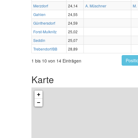
Merzdorf
24,14
A. Müschner
M.
Gahlen
24,55
Günthersdorf
24,59
Forst-Mulknitz
25,02
Seddin
25,07
Trebendorf/BB
28,89
Positi
1 bis 10 von 14 Einträgen
Karte
+
−