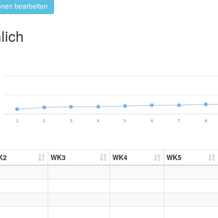
onen bearbeiten
lich
1.
2.
3.
4.
5.
6.
7.
8.
K2
WK3
WK4
WK5