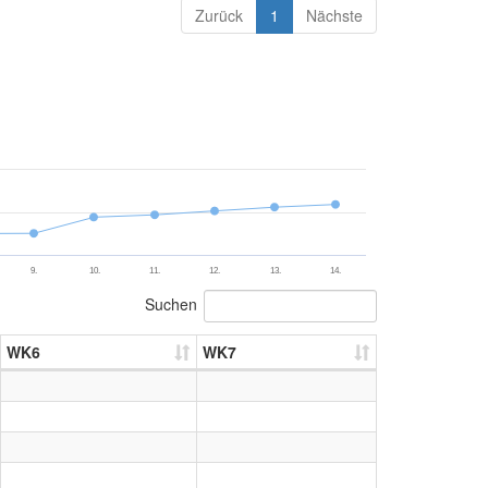
Zurück
1
Nächste
9.
10.
11.
12.
13.
14.
Suchen
WK6
WK7