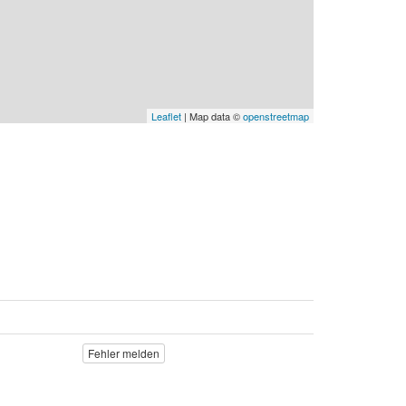
Leaflet
| Map data ©
openstreetmap
Fehler melden